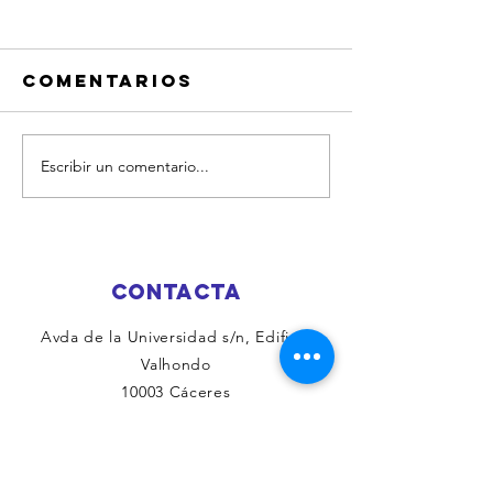
Comentarios
Escribir un comentario...
¡DIA ESPECIAL
JORNADA
EN LUSIBERIA
PARQUE
PARA SOCIOS!
ACUÁTIC
LUSIBERI
DE JULIO
CONTACTA
Avda de la Universidad s/n, Edificio
Valhondo
10003 Cáceres
T.
927 243161
·
606248426
info@anfares.org