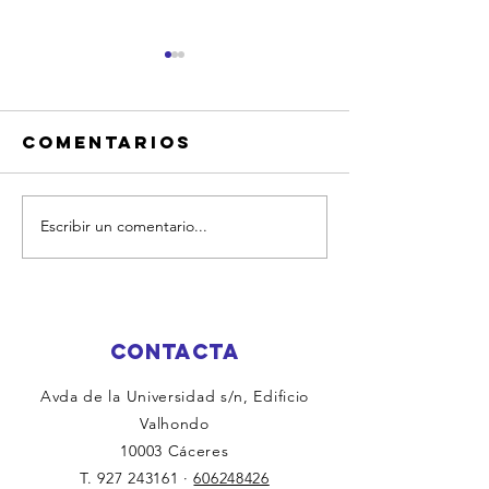
Comentarios
Escribir un comentario...
¡DIA ESPECIAL
JORNADA
EN LUSIBERIA
PARQUE
PARA SOCIOS!
ACUÁTIC
LUSIBERI
DE JULIO
CONTACTA
Avda de la Universidad s/n, Edificio
Valhondo
10003 Cáceres
T.
927 243161
·
606248426