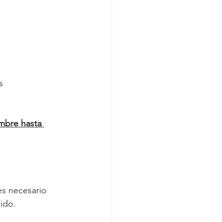
s 
embre hasta 
es necesario 
ido.