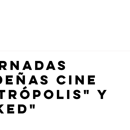
lia Numerosa
Hazte Socio
Beneficios y Ventajas
Turismo
ORNADAS
DEÑAS CINE
TRÓPOLIS" y
KED"