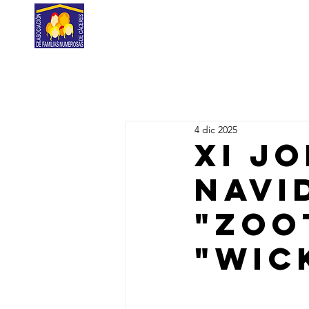
Home
Nosotros
La Fami
4 dic 2025
XI J
NAVI
"ZOO
"WIC