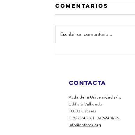
Comentarios
Escribir un comentario...
Ayudas
Económicas
por Natalidad
2026 en
CONTACTA
Extremadura
Avda de la Universidad s/n,
Edificio Valhondo
10003 Cáceres
T. 927 243161 ·
606248426
info@anfares.org