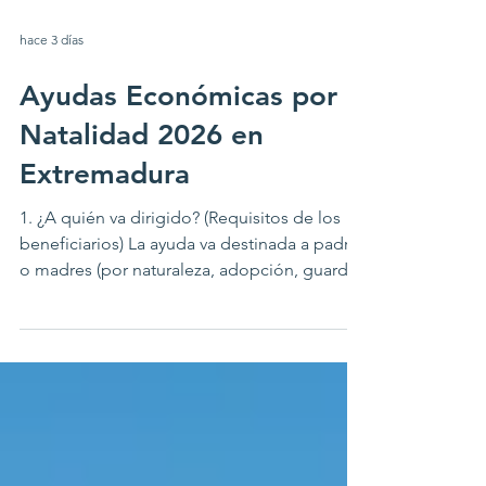
hace 3 días
Ayudas Económicas por
Natalidad 2026 en
Extremadura
1. ¿A quién va dirigido? (Requisitos de los
beneficiarios) La ayuda va destinada a padres
o madres (por naturaleza, adopción, guarda
con fines de adopción o situación
equivalente) que cumplan con los siguientes
requisitos: Lugar de residencia: Estar
empadronado/a y residir de forma efectiva,
al menos desde hace 1 año (a la fecha de
solicitud), en un pueblo o municipio de