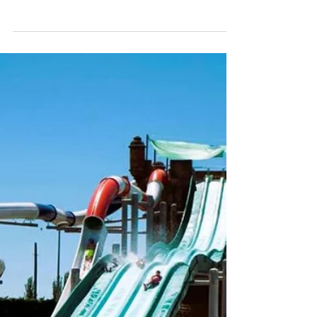
Fechas Miércoles 12 agosto 2026, 11:45
Badajoz, Avenida Comendador Rui Nabeiro,
s/n, 06006 Badajoz, España Proceso 🎉
¡JORNADA FAMILIAR EN LUSIBERIA! 🌊☀️
Desde nuestra asociación te invitamos a
disfrutar de un día único en familia en el
parque acuático Lusiberia (Badajoz) 🏖️.Una
actividad exclusiva para socios con plazas
limitadas. 📌 Detalles: 🔹 Entrada en grupo a
las 11:45 h ( cada familia paga su entrada en
la taquilla a la hora señalada) 🔹 Precios
especiales: