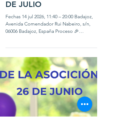
2 jul
JORNADAS PARQUE
ACUÁTICO LUSIBERIA 14
DE JULIO
Fechas 14 jul 2026, 11:40 – 20:00 Badajoz,
Avenida Comendador Rui Nabeiro, s/n,
06006 Badajoz, España Proceso 🎉
¡JORNADA FAMILIAR EN LUSIBERIA! 🌊☀️
Desde nuestra asociación te invitamos a
disfrutar de un día único en familia en el
parque acuático Lusiberia (Badajoz) 🏖️.Una
actividad exclusiva para socios con plazas
limitadas. 📌 Detalles: 🔹 Entrada en grupo a
las 11:45 h ( cada familia paga su entrada en
la taquilla a la hora señalada) 🔹 Precios