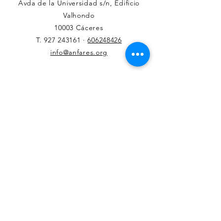
Avda de la Universidad s/n, Edificio
Valhondo
10003 Cáceres
T.
927 243161
·
606248426
info@anfares.org
CONeCTA
Facebook
Twitter
haznos tu consulta