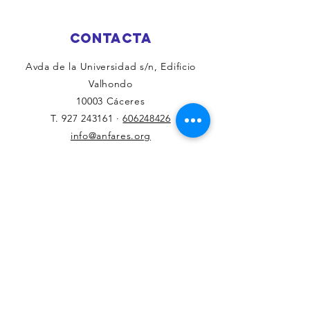
LUSIBERI
DE JULIO
CONTACTA
Avda de la Universidad s/n, Edificio
Valhondo
10003 Cáceres
T.
927 243161
·
606248426
info@anfares.org
CONeCTA
Facebook
Twitter
haznos tu consulta