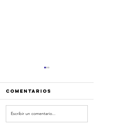
Comentarios
Escribir un comentario...
¡DIA ESPECIAL
JORNADA
EN LUSIBERIA
PARQUE
PARA SOCIOS!
ACUÁTIC