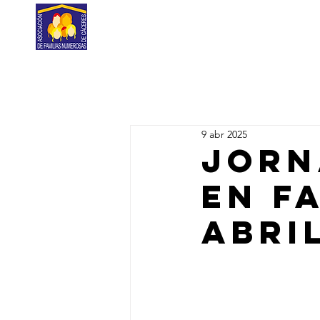
Home
Nosotros
La Fami
9 abr 2025
Jorn
en Fa
abri