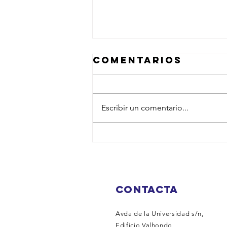
Comentarios
Escribir un comentario...
Ayudas
Económicas
por Natalidad
2026 en
CONTACTA
Extremadura
Avda de la Universidad s/n,
Edificio Valhondo