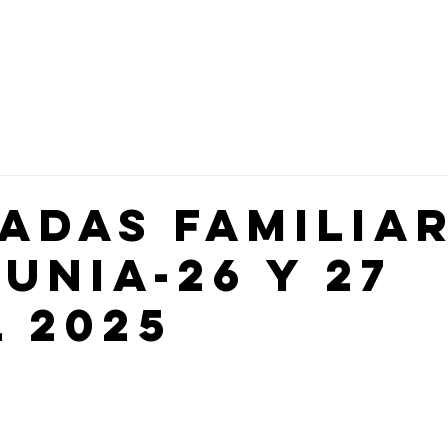
lia Numerosa
Hazte Socio
Beneficios y Ventajas
Turismo
adas familia
unia-26 y 27
l 2025