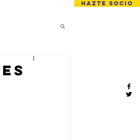
HAZTE SOCIO
 Familiar
proyectos
More
res