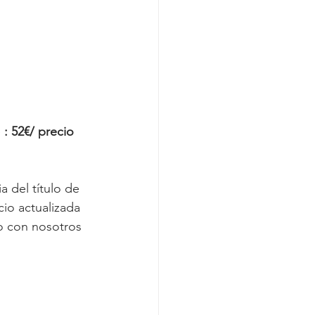
 
:
52€/ precio 
 del título de 
cio actualizada 
o con nosotros 